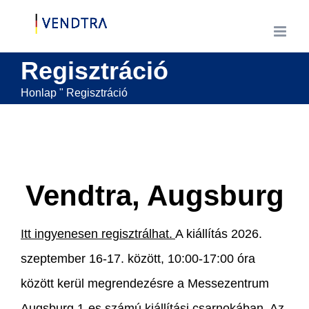
Ugrás
a
tartalomra
Regisztráció
Honlap
"
Regisztráció
Vendtra, Augsburg
Itt ingyenesen regisztrálhat.
A kiállítás 2026.
szeptember 16-17. között, 10:00-17:00 óra
között kerül megrendezésre a Messezentrum
Augsburg 1-es számú kiállítási csarnokában. Az