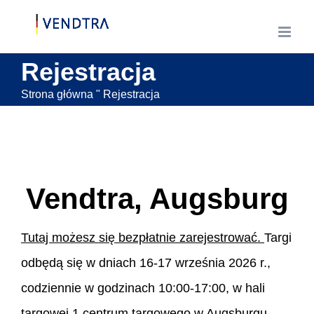
Przejdź
do
treści
Rejestracja
Strona główna
"
Rejestracja
Vendtra, Augsburg
Tutaj możesz się bezpłatnie zarejestrować.
Targi
odbędą się w dniach 16-17 września 2026 r.,
codziennie w godzinach 10:00-17:00, w hali
targowej 1 centrum targowego w Augsburgu.