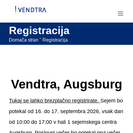
Preskoči
na
vsebino
Registracija
Domača stran
"
Registracija
Vendtra, Augsburg
Tukaj se lahko brezplačno registrirate.
Sejem bo
potekal od 16. do 17. septembra 2026, vsak dan
od 10:00 do 17:00 v hali 1 sejemskega centra
Augsburg. Poslovni večer bo potekal prvi večer