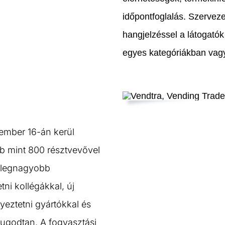
időpontfoglalás. Szerveze
hangjelzéssel a látogatók 
egyes kategóriákban vag
ember 16-án kerül
b mint 800 résztvevővel
t legnagyobb
i kollégákkal, új
yeztetni gyártókkal és
ugodtan. A fogyasztási