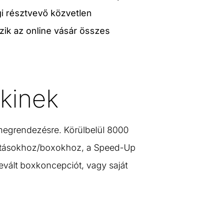
gi résztvevő közvetlen
zik az online vásár összes
nkinek
megrendezésre. Körülbelül 8000
állításokhoz/boxokhoz, a Speed-Up
bevált boxkoncepciót, vagy saját