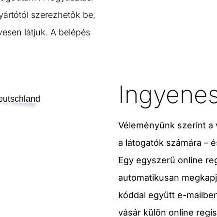
yártótól szerezhetők be,
vesen látjuk. A belépés
Ingyenes
Véleményünk szerint a 
a látogatók számára – és
Egy egyszerű online reg
automatikusan megkapj
kóddal együtt e-mailben
vásár külön online regi