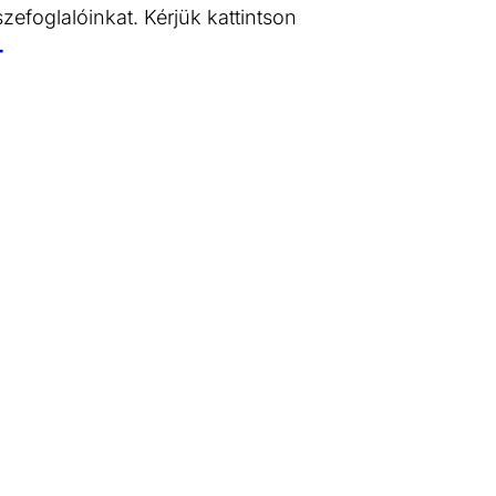
zefoglalóinkat. Kérjük kattintson
T