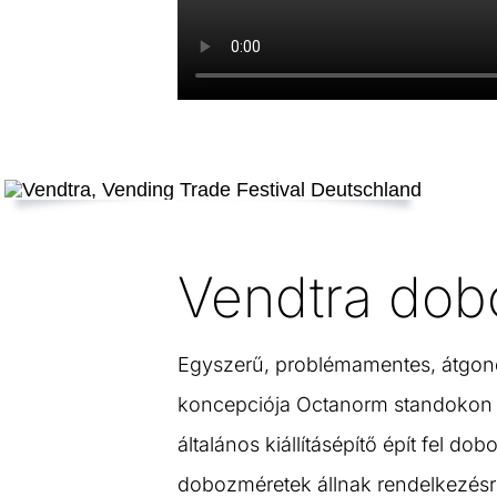
Vendtra dob
Egyszerű, problémamentes, átgondol
koncepciója Octanorm standokon 
általános kiállításépítő épít fel d
dobozméretek állnak rendelkezésre.