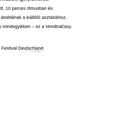
tt, 10 perces ritmusban és
átsétálnak a kiállítói asztalokhoz,
y mindegyikben – ez a VendtraEasy.