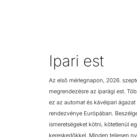
Ipari est
Az első mérlegnapon, 2026. szept
megrendezésre az iparági est. Töb
ez az automat és kávéipari ágaza
rendezvénye Európában. Beszélgetn
ismeretségeket kötni, kötetlenül eg
kereskedőkkel. Minden teljesen ny