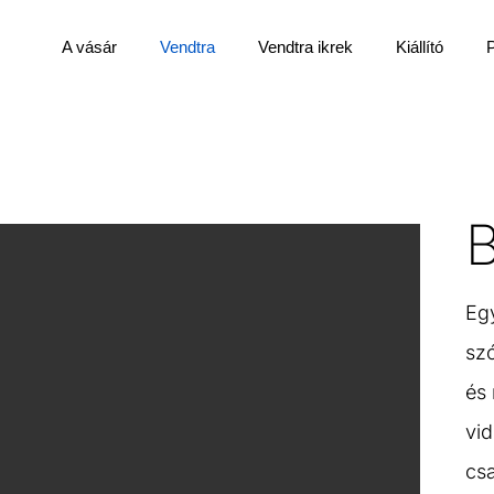
A vásár
Vendtra
Vendtra ikrek
Kiállító
B
Eg
szó
és
vid
csa