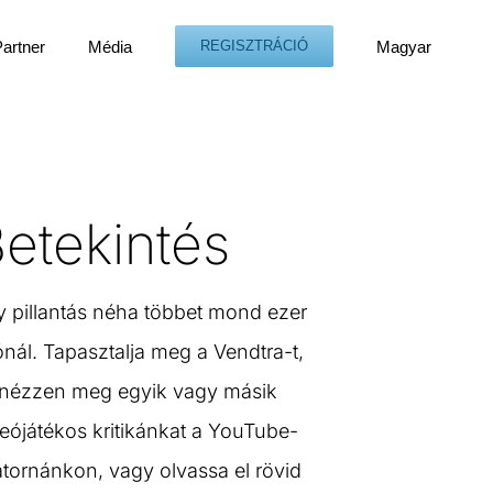
Partner
Média
Magyar
REGISZTRÁCIÓ
etekintés
y pillantás néha többet mond ezer
nál. Tapasztalja meg a Vendtra-t,
 nézzen meg egyik vagy másik
eójátékos kritikánkat a YouTube-
tornánkon, vagy olvassa el rövid