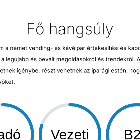
Fő hangsúly
m a német vending- és kávéipar értékesítési és kapc
 a legújabb és bevált megoldásokról és trendekről. 
nek igénybe, részt vehetnek az iparági estén, hog
vőket.
adó
Vezeti
B