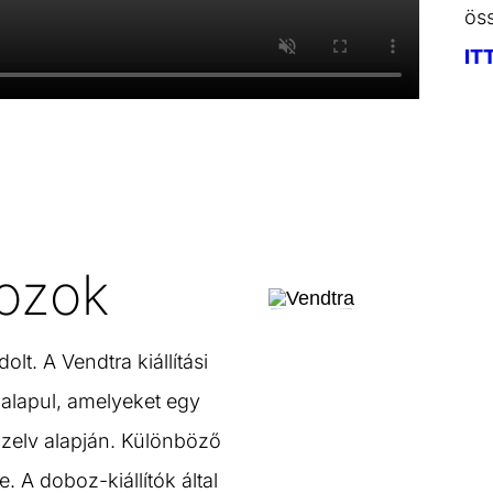
öss
IT
ozok
t. A Vendtra kiállítási
alapul, amelyeket egy
obozelv alapján. Különböző
 A doboz-kiállítók által