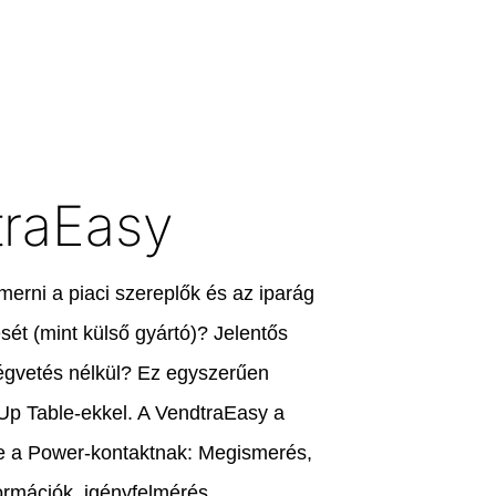
traEasy
merni a piaci szereplők és az iparág
sét (mint külső gyártó)? Jelentős
ségvetés nélkül? Ez egyszerűen
Up Table-ekkel. A VendtraEasy a
te a Power-kontaktnak: Megismerés,
ormációk, igényfelmérés,