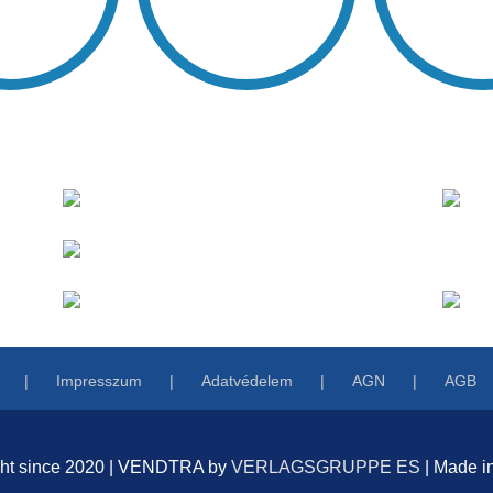
Impresszum
Adatvédelem
AGN
AGB
ght since 2020 | VENDTRA by
VERLAGSGRUPPE ES
| Made i