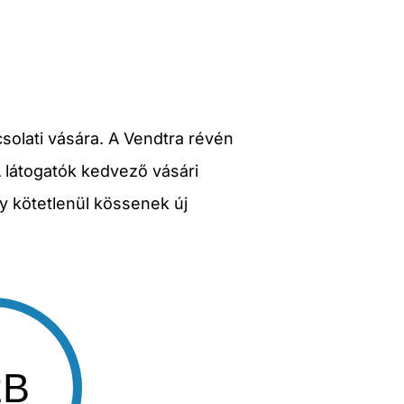
solati vására. A Vendtra révén
A látogatók kedvező vásári
y kötetlenül kössenek új
2B