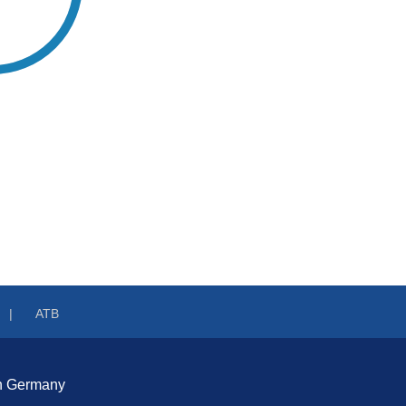
ATB
n Germany