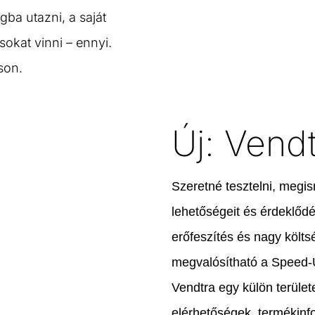
ba utazni, a saját
sokat vinni – ennyi.
son.
Új: Vend
Szeretné tesztelni, megis
lehetőségeit és érdeklődé
erőfeszítés és nagy költ
megvalósítható a Speed-
Vendtra egy külön terüle
elérhetőségek, termékinf