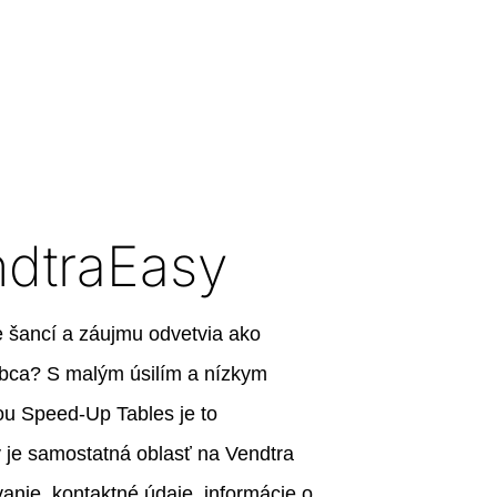
ndtraEasy
 šancí a záujmu odvetvia ako
obca? S malým úsilím a nízkym
ou Speed-Up Tables je to
 je samostatná oblasť na Vendtra
vanie, kontaktné údaje, informácie o