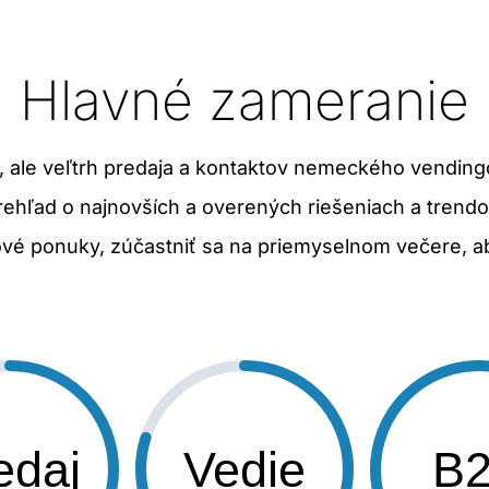
Hlavné zameranie
h, ale veľtrh predaja a kontaktov nemeckého vendin
prehľad o najnovších a overených riešeniach a trend
ové ponuky, zúčastniť sa na priemyselnom večere, a
edaj
Vedie
B