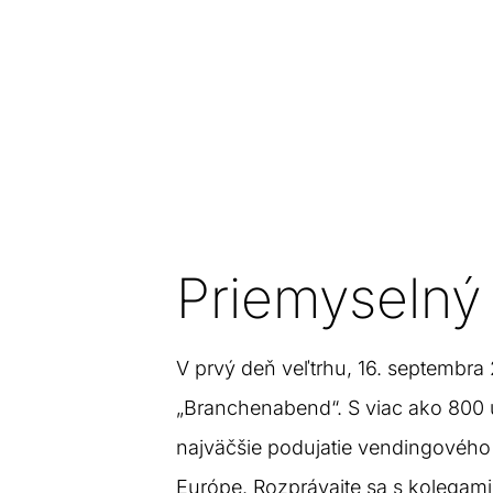
Priemyselný
V prvý deň veľtrhu, 16. septembra
„Branchenabend“. S viac ako 800 ú
najväčšie podujatie vendingového
Európe. Rozprávajte sa s kolegami