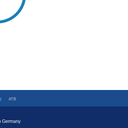
ATB
n Germany