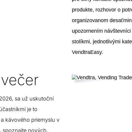
produkte, rozhovor o potr
organizovanom desaťmin
upozornením návštevníci
stolíkmi, jednotlivými kat
VendtraEasy.
 večer
 2026, sa už uskutoční
častníkmi je to
 a kávového priemyslu v
, spoznajte nových,