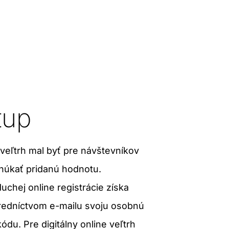
tup
veľtrh mal byť pre návštevníkov
onúkať pridanú hodnotu.
chej online registrácie získa
redníctvom e-mailu svoju osobnú
du. Pre digitálny online veľtrh