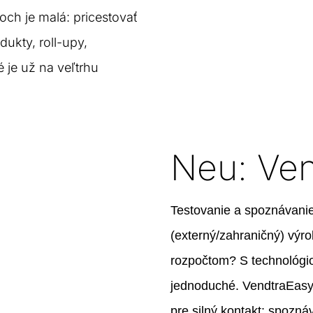
ch je malá: pricestovať
dukty, roll-upy,
 je už na veľtrhu
Neu: Ve
Testovanie a spoznávanie
(externý/zahraničný) výr
rozpočtom? S technológi
jednoduché. VendtraEasy
pre silný kontakt: spozná