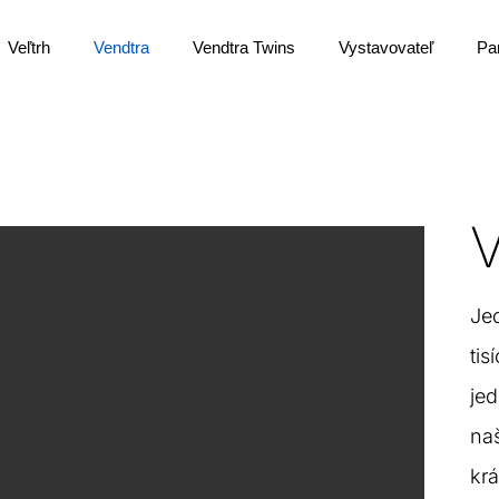
Veľtrh
Vendtra
Vendtra Twins
Vystavovateľ
Pa
Je
tis
je
na
krá