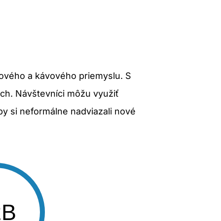
gového a kávového priemyslu. S
och. Návštevníci môžu využiť
by si neformálne nadviazali nové
2B