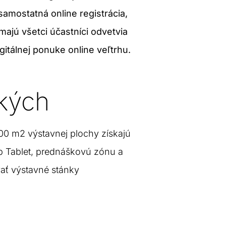
samostatná online registrácia,
majú všetci účastníci odvetvia
igitálnej ponuke online veľtrhu.
tkých
000 m2 výstavnej plochy získajú
Up Tablet, prednáškovú zónu a
ať výstavné stánky