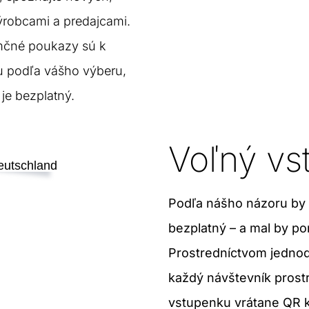
ýrobcami a predajcami.
mčné poukazy sú k
u podľa vášho výberu,
 je bezplatný.
Voľný vs
Podľa nášho názoru by 
bezplatný – a mal by p
Prostredníctvom jednodu
každý návštevník prost
vstupenku vrátane QR kó