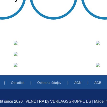
Odtlačok
Ochrana údajov
AGN
AGB
ght since 2020 | VENDTRA by
VERLAGSGRUPPE ES
| Made i