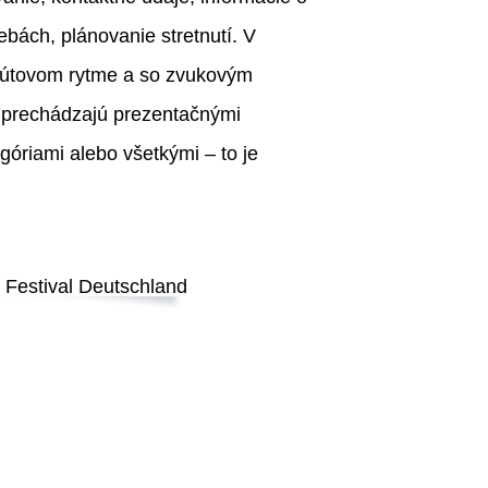
ebách, plánovanie stretnutí. V
útovom rytme a so zvukovým
 prechádzajú prezentačnými
egóriami alebo všetkými – to je