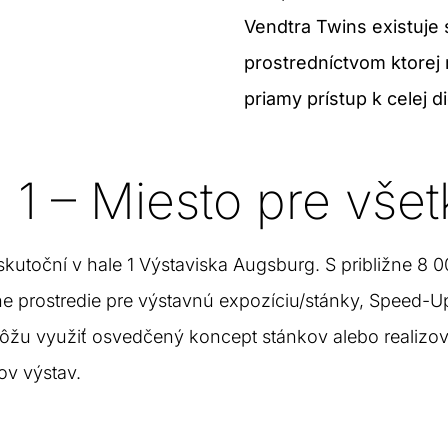
Vendtra Twins existuje 
prostredníctvom ktorej 
priamy prístup k celej d
 1 – Miesto pre vše
skutoční v hale 1 Výstaviska Augsburg. S približne 8 
álne prostredie pre výstavnú expozíciu/stánky, Speed-
môžu využiť osvedčený koncept stánkov alebo realizov
ov výstav.