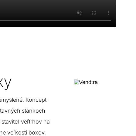
xy
emyslené. Koncept
ýstavných stánkoch
staviteľ veľtrhov na
zne veľkosti boxov.