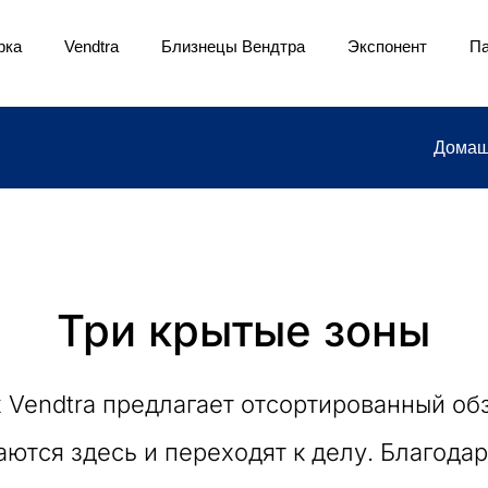
рка
Vendtra
Близнецы Вендтра
Экспонент
Па
Домаш
Три крытые зоны
 Vendtra предлагает отсортированный об
аются здесь и переходят к делу. Благода