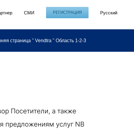
ртнер
СМИ
Русский
РЕГИСТРАЦИЯ
няя страница
"
Vendtra
"
Область 1-2-3
зор Посетители, а также
ря предложениям услуг NB