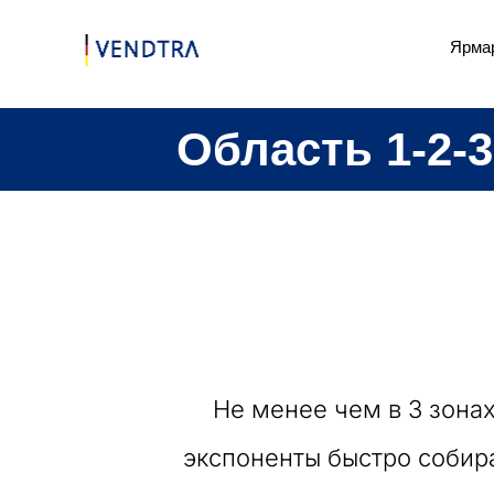
Skip
Ярма
to
content
Область 1-2-3
Не менее чем в 3 зонах
экспоненты быстро собир