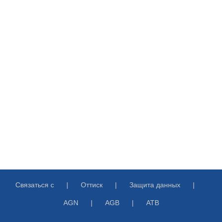
Связаться с
Оттиск
Защита данных
AGN
AGB
ATB