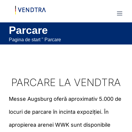
Treci
la
conținut
Parcare
Pagina de start
"
Parcare
PARCARE LA VENDTRA
Messe Augsburg oferă aproximativ 5.000 de
locuri de parcare în incinta expoziției. În
apropierea arenei WWK sunt disponibile