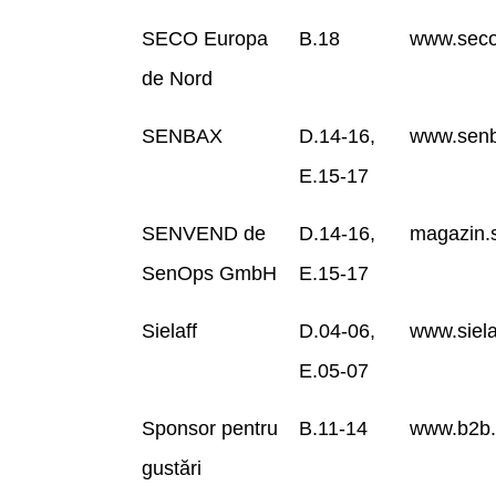
SECO Europa
B.18
www.seco
de Nord
SENBAX
D.14-16,
www.senb
E.15-17
SENVEND de
D.14-16,
magazin.
SenOps GmbH
E.15-17
Sielaff
D.04-06,
www.siela
E.05-07
Sponsor pentru
B.11-14
www.b2b.
gustări