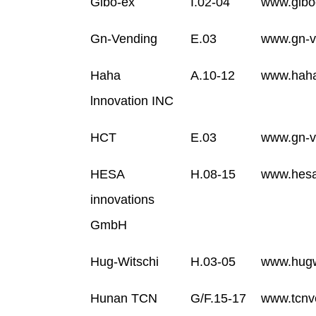
Gibo-ex
I.02-04
www.gibo
Gn-Vending
E.03
www.gn-v
Haha
A.10-12
www.haha
lnnovation INC
HCT
E.03
www.gn-v
HESA
H.08-15
www.hesa
innovations
GmbH
Hug-Witschi
H.03-05
www.hugw
Hunan TCN
G/F.15-17
www.tcnv