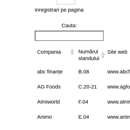
inregistrari pe pagina
Cauta:
Numărul
Compania
Site web
standului
abc finanțe
B.08
www.abcf
AG Foods
C.20-21
www.agfo
Almiworld
F.04
www.almi
Animo
E.04
www.anim