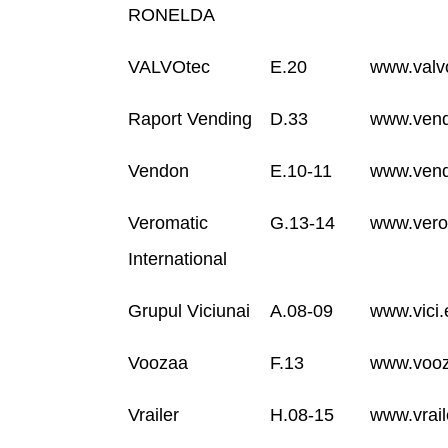
RONELDA
VALVOtec
E.20
www.valv
Raport Vending
D.33
www.vend
Vendon
E.10-11
www.vend
Veromatic
G.13-14
www.vero
International
Grupul Viciunai
A.08-09
www.vici.
Voozaa
F.13
www.vooz
Vrailer
H.08-15
www.vrail