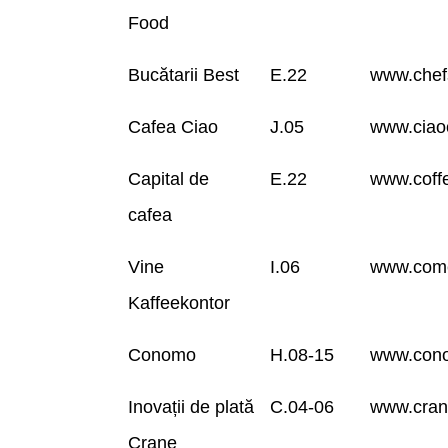
Food
Bucătarii Best
E.22
www.chef
Cafea Ciao
J.05
www.ciao
Capital de
E.22
www.coffe
cafea
Vine
I.06
www.come
Kaffeekontor
Conomo
H.08-15
www.con
Inovații de plată
C.04-06
www.cran
Crane