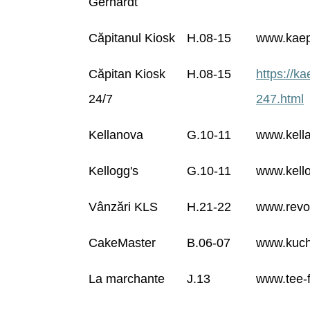
Gerhardt
Căpitanul Kiosk
H.08-15
www.kaep
Căpitan Kiosk
H.08-15
https://k
24/7
247.html
Kellanova
G.10-11
www.kell
Kellogg's
G.10-11
www.kell
Vânzări KLS
H.21-22
www.revo
CakeMaster
B.06-07
www.kuch
La marchante
J.13
www.tee-