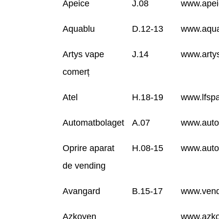
Apeice
J.08
www.apei
Aquablu
D.12-13
www.aqua
Artys vape
J.14
www.arty
comerț
Atel
H.18-19
www.lfsp
Automatbolaget
A.07
www.auto
Oprire aparat
H.08-15
www.autom
de vending
Avangard
B.15-17
www.vend
Azkoyen
www.azk