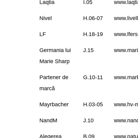
Laqtia
I.05
www.laqt
Nivel
H.06-07
www.livel
LF
H.18-19
www.lfers
Germania lui
J.15
www.mari
Marie Sharp
Partener de
G.10-11
www.mark
marcă
Mayrbacher
H.03-05
www.hv-m
NandM
J.10
www.nan
Alegerea
B.09
www.natu