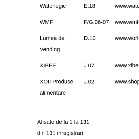
Waterlogic
E.18
www.wate
WMF
F/G.06-07
www.wmf-
Lumea de
D.10
www.worl
Vending
XIBEE
J.07
www.xibe
XOII Produse
J.02
www.shop
alimentare
Afisate de la 1 la 131
din 131 inregistrari