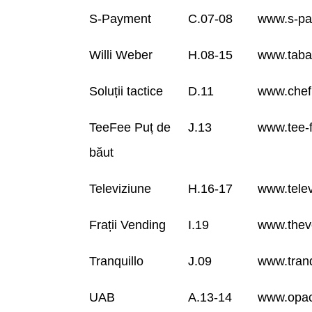
S-Payment
C.07-08
www.s-p
Willi Weber
H.08-15
www.taba
Soluții tactice
D.11
www.chef
TeeFee Puț de
J.13
www.tee-
băut
Televiziune
H.16-17
www.tele
Frații Vending
I.19
www.thev
Tranquillo
J.09
www.tranq
UAB
A.13-14
www.opac