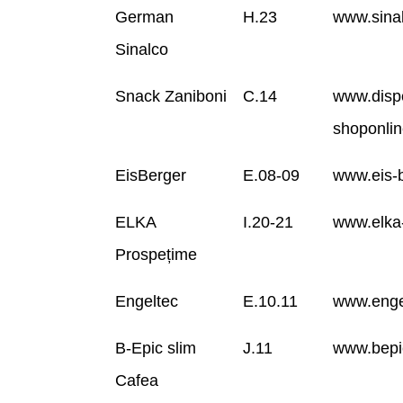
German
H.23
www.sina
Sinalco
Snack Zaniboni
C.14
www.disp
shoponli
EisBerger
E.08-09
www.eis-
ELKA
I.20-21
www.elka-
Prospețime
Engeltec
E.10.11
www.enge
B-Epic slim
J.11
www.bepi
Cafea