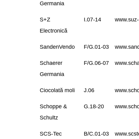
Germania
S+Z
I.07-14
www.suz-e
Electronică
SandenVendo
F/G.01-03
www.sand
Schaerer
F/G.06-07
www.scha
Germania
Ciocolată moli
J.06
www.scho
Schoppe &
G.18-20
www.scho
Schultz
SCS-Tec
B/C.01-03
www.scst