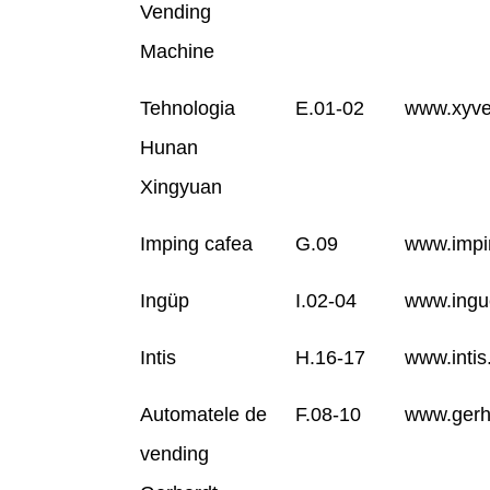
Vending
Machine
Tehnologia
E.01-02
www.xyve
Hunan
Xingyuan
Imping cafea
G.09
www.impi
Ingüp
I.02-04
www.ingu
Intis
H.16-17
www.intis
Automatele de
F.08-10
www.gerh
vending