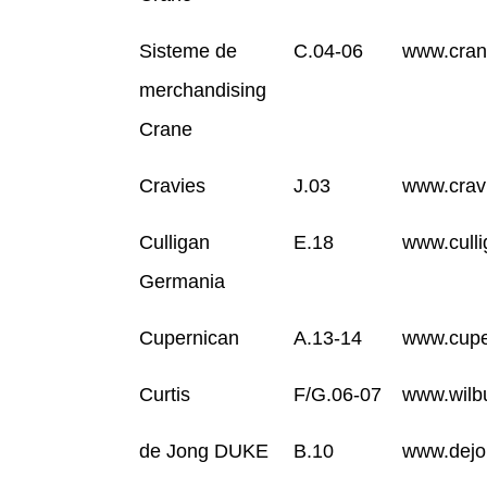
Sisteme de
C.04-06
www.cran
merchandising
Crane
Cravies
J.03
www.crav
Culligan
E.18
www.culli
Germania
Cupernican
A.13-14
www.cupe
Curtis
F/G.06-07
www.wilbu
de Jong DUKE
B.10
www.dejo