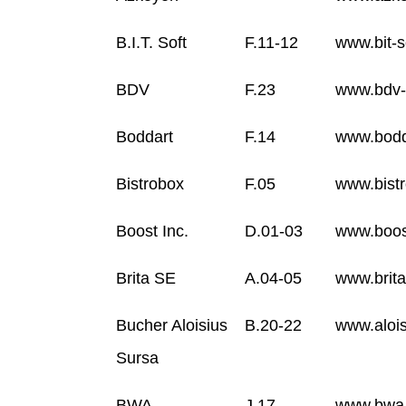
B.I.T. Soft
F.11-12
www.bit-s
BDV
F.23
www.bdv-
Boddart
F.14
www.bodd
Bistrobox
F.05
www.bist
Boost Inc.
D.01-03
www.boos
Brita SE
A.04-05
www.brita
Bucher Aloisius
B.20-22
www.alois
Sursa
BWA
J.17
www.bwa-