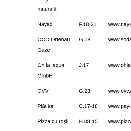
naturală
Nayax
F.18-21
www.nay
OCO Ortenau
G.08
www.soda
Gaze
Oh la laqua
J.17
www.ohla
GmbH
OVV
G.23
www.ovv.
Plătitor
C.17-18
www.payt
Pizza cu roșii
H.08-15
www.pizz