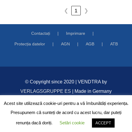
1
❮
❯
Contactați
Imprimare
Protecția datelor
AGN
AGB
ATB
© Copyright since 2020 | VENDTRA by
VERLAGSGRUPPE ES
| Made in Germany
Acest site utilizează cookie-uri pentru a vă îmbunătăți experiența.
Presupunem că sunteți de acord cu acest lucru, dar puteți
Facebook
renunța dacă doriți.
Setări cookie
ACCEPT