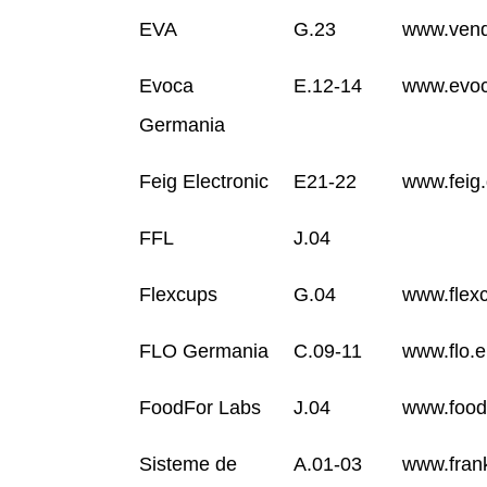
EVA
G.23
www.vend
Evoca
E.12-14
www.evo
Germania
Feig Electronic
E21-22
www.feig
FFL
J.04
Flexcups
G.04
www.flex
FLO Germania
C.09-11
www.flo.e
FoodFor Labs
J.04
www.food
Sisteme de
A.01-03
www.fran