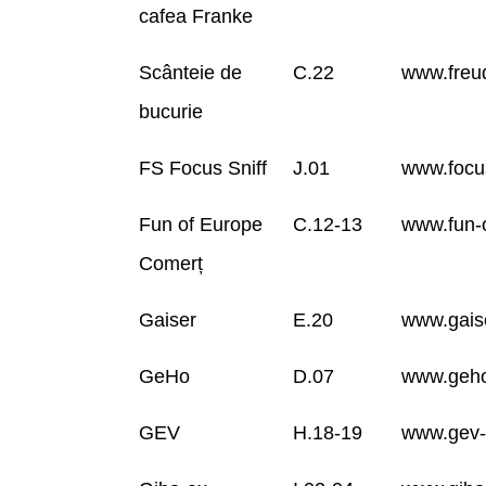
cafea Franke
Scânteie de
C.22
www.freu
bucurie
FS Focus Sniff
J.01
www.focus
Fun of Europe
C.12-13
www.fun-
Comerț
Gaiser
E.20
www.gais
GeHo
D.07
www.geho
GEV
H.18-19
www.gev-