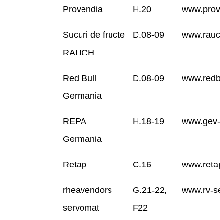
Provendia
H.20
www.prov
Sucuri de fructe
D.08-09
www.rauc
RAUCH
Red Bull
D.08-09
www.redb
Germania
REPA
H.18-19
www.gev-
Germania
Retap
C.16
www.reta
rheavendors
G.21-22,
www.rv-s
servomat
F22