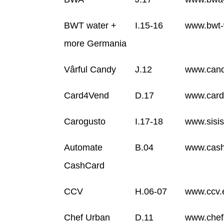
BWT water +
I.15-16
www.bwt
more Germania
Vârful Candy
J.12
www.cand
Card4Vend
D.17
www.card
Carogusto
I.17-18
www.sisis
Automate
B.04
www.cash
CashCard
CCV
H.06-07
www.ccv.
Chef Urban
D.11
www.chef