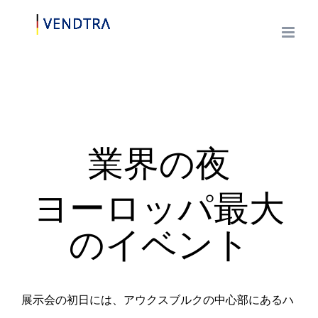
本
文
へ
ス
キ
ッ
業界の夜
プ
ヨーロッパ最大
のイベント
展示会の初日には、アウクスブルクの中心部にあるハ