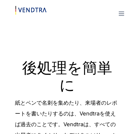
本
文
へ
ス
キ
ッ
後処理を簡単
プ
に
紙とペンで名刺を集めたり、来場者のレポ
ートを書いたりするのは、Vendtraを使え
ば過去のことです。Vendtraは、すべての